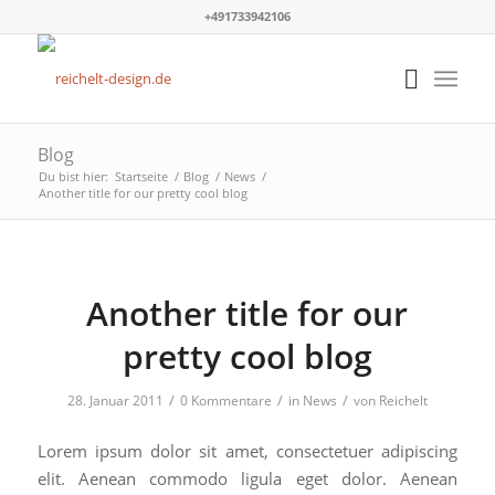
+491733942106
Blog
Du bist hier:
Startseite
/
Blog
/
News
/
Another title for our pretty cool blog
Another title for our
pretty cool blog
/
/
/
28. Januar 2011
0 Kommentare
in
News
von
Reichelt
Lorem ipsum dolor sit amet, consectetuer adipiscing
elit. Aenean commodo ligula eget dolor. Aenean