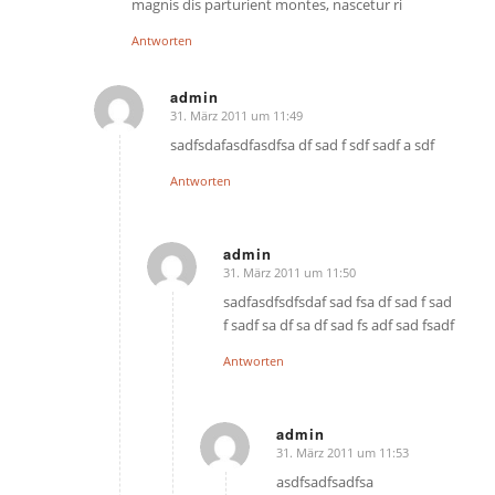
magnis dis parturient montes, nascetur ri
Antworten
admin
31. März 2011 um 11:49
sagte:
sadfsdafasdfasdfsa df sad f sdf sadf a sdf
Antworten
admin
31. März 2011 um 11:50
sagte:
sadfasdfsdfsdaf sad fsa df sad f sad
f sadf sa df sa df sad fs adf sad fsadf
Antworten
admin
31. März 2011 um 11:53
sagte:
asdfsadfsadfsa