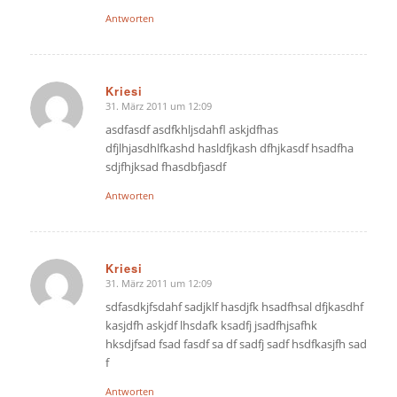
Antworten
Kriesi
31. März 2011 um 12:09
sagte:
asdfasdf asdfkhljsdahfl askjdfhas
dfjlhjasdhlfkashd hasldfjkash dfhjkasdf hsadfha
sdjfhjksad fhasdbfjasdf
Antworten
Kriesi
31. März 2011 um 12:09
sagte:
sdfasdkjfsdahf sadjklf hasdjfk hsadfhsal dfjkasdhf
kasjdfh askjdf lhsdafk ksadfj jsadfhjsafhk
hksdjfsad fsad fasdf sa df sadfj sadf hsdfkasjfh sad
f
Antworten